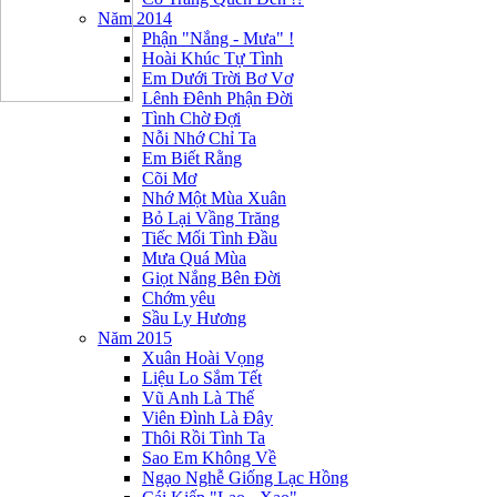
Năm 2014
Phận "Nắng - Mưa" !
Hoài Khúc Tự Tình
Em Dưới Trời Bơ Vơ
Lênh Đênh Phận Đời
Tình Chờ Đợi
Nỗi Nhớ Chỉ Ta
Em Biết Rằng
Cõi Mơ
Nhớ Một Mùa Xuân
Bỏ Lại Vầng Trăng
Tiếc Mối Tình Đầu
Mưa Quá Mùa
Giọt Nắng Bên Đời
Chớm yêu
Sầu Ly Hương
Năm 2015
Xuân Hoài Vọng
Liệu Lo Sắm Tết
Vũ Anh Là Thế
Viên Đình Là Đây
Thôi Rồi Tình Ta
Sao Em Không Về
Ngạo Nghễ Giống Lạc Hồng