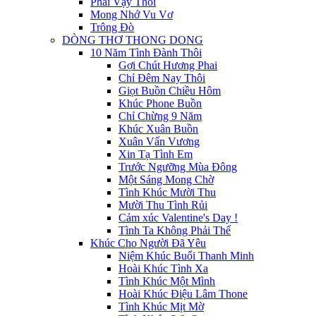
Phải Vậy Thôi
Mong Nhớ Vu Vơ
Trông Đò
DÒNG THƠ THONG DONG
10 Năm Tình Đành Thôi
Gợi Chút Hương Phai
Chỉ Đêm Nay Thôi
Giọt Buồn Chiều Hôm
Khúc Phone Buồn
Chỉ Chừng 9 Năm
Khúc Xuân Buồn
Xuân Vấn Vương
Xin Tạ Tình Em
Trước Ngưỡng Mùa Đông
Một Sáng Mong Chờ
Tình Khúc Mười Thu
Mười Thu Tình Rủi
Cảm xúc Valentine's Day !
Tình Ta Không Phải Thế
Khúc Cho Người Đã Yêu
Niệm Khúc Buổi Thanh Minh
Hoài Khúc Tình Xa
Tình Khúc Một Mình
Hoài Khúc Điệu Lâm Thone
Tình Khúc Mịt Mờ