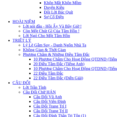
Khôn Mắt Khôn Mồm
Duyên Kiều
Đôi Lời Bác Quít
Sự Cố Điện
HOÀI NIỆM
Lời nói đầu - Hồi Ấy Và Bây Giờ !
Còn Một Chút Gì Của Tâm Hồn !
Lời Ngỏ Cho Một Tâm Hồn
TRIẾT LÝ
Lý Lẽ Gẫm Suy - Danh Ngôn Nhà Ta
Không Gian & Thời Gian
Phương Châm & Những Điều Tâm Đắc
10 Phương Châm Cho Hoạt Động QTDND (Tiến
20 Điều Tâm Đắc (Tiếng Anh)
10 Phương Châm Cho Hoạt Động QTDND (Tiếng
22 Điều Tâm Đắc
22 Điều Tâm Đắc (Diễn Giải)
CÂU ĐỐI
Lời Trần Tình
Câu Đối Chữ HÁN
Câu Đối Vũ Anh
Câu Đối Viên Đình
Câu Đối Trang Trí I
Câu Đối Trang Trí II
Câu Đối Đình Thần Tri Tôn (1)