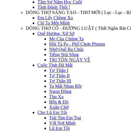
Tâm Sự Năm Học Cuối
Tình Đành Thôi !
DÒNG THƠ SÁNG TẠO - THƠ MỚI ( Lục - Lục - Bát
Em Lấy Chồng Xa
Chỉ Ta Một Mình
DÒNG THƠ CỔ - ĐƯỜNG LUẬT ( Thất Ngôn Bát Cú
Quê Hương, Xứ Sở
Mẹ Của Chúng Ta
Đồi Tà Pạ - Phố Chơn Phnum
Nhớ Quê Ba Chúc
Tiếng Núi Sông
TRI TÔN NGÀY VỀ
Cuộc Tình Đã Mất
Tự Thân I
Tự Thân II
Tự Thân III
Ta Mất Nhau Rồi
Ngọn Đông
Thu Xa
Bến & Đò
Xuân Chờ
Cho Lũ Em Tôi
Trái Tim Em Trai
Với Nơi Mình
Lũ Em Tôi