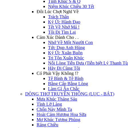
Tình Khúc S & Q
Niệm Khúc Chiều 30 Tết
Đôi Lúc Chợt Nghĩ Về
Trách Thân
Ký Ức Hành Đạo
Tết Về Nhớ Má !
Tôi Đi Tìm Lại
Cảm Xúc Dành Cho . .
Nhớ Về Một Người Con
Tức Dụp Anh Hùng
Ký Ức Xuân Buồn
Tri Tôn Xuân Khúc
Nỗi Lòng Tiễn Đưa (Tiễn biệt Lý Thanh Tù
Hãy Đi Cùng Tôi
Có Phải Vậy Không !?
Tê Bình & Tê Bình
Bằng Cấp Bằng Lòng
Làm Gì Ăn Chắc
DÒNG THƠ TRUYỀN THỐNG (LỤC - BÁT)
Mưa Khúc Tháng Sáu
Tình Lỡ Làng
Chốn Này Mình Ta
Hoài Cảm Hương Hoa Sữa
Mơ Khúc Tương Phùng
Ráng Chiều