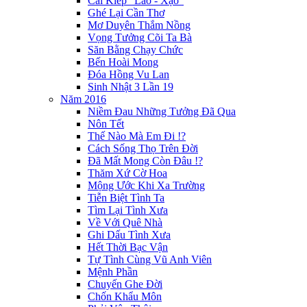
Cái Kiếp "Lao - Xạo"
Ghé Lại Cần Thơ
Mơ Duyên Thắm Nồng
Vọng Tưởng Cõi Ta Bà
Săn Bằng Chạy Chức
Bến Hoài Mong
Đóa Hồng Vu Lan
Sinh Nhật 3 Lần 19
Năm 2016
Niềm Đau Những Tưởng Đã Qua
Nôn Tết
Thế Nào Mà Em Đi !?
Cách Sống Thọ Trên Đời
Đã Mất Mong Còn Đâu !?
Thăm Xứ Cờ Hoa
Mộng Ước Khi Xa Trường
Tiễn Biệt Tình Ta
Tìm Lại Tình Xưa
Về Với Quê Nhà
Ghi Dấu Tình Xưa
Hết Thời Bạc Vận
Tự Tình Cùng Vũ Anh Viên
Mệnh Phần
Chuyến Ghe Đời
Chốn Khẩu Môn