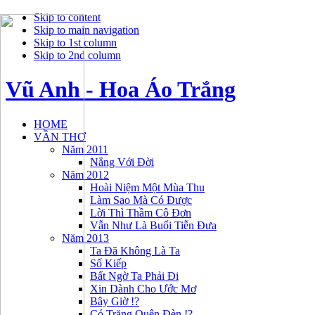
Skip to content
Skip to main navigation
Skip to 1st column
Skip to 2nd column
Vũ Anh - Hoa Áo Trắng
HOME
VẦN THƠ
Năm 2011
Nắng Với Đời
Năm 2012
Hoài Niệm Một Mùa Thu
Làm Sao Mà Có Được
Lời Thì Thầm Cô Đơn
Vẫn Như Là Buổi Tiễn Đưa
Năm 2013
Ta Đã Không Là Ta
Số Kiếp
Bất Ngờ Ta Phải Đi
Xin Dành Cho Ước Mơ
Bây Giờ !?
Có Trăng Quên Đèn !?