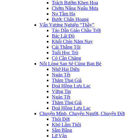
Trách Bướm Khen Hoa
Chớm Nắng Ngâu Mưa
Nụ Tầm Hạ
Bước Chân Hoang
Vấn Vương Nghiệp “Thầy”
Táo Dẫn Giáo Chầu Trời
Bác Lái Đò
Khối Chín Năm Nay
Cái Thằng Tôi
Tuổi Học Trò
Có Cần Chăng
Nỗi Lòng San Sẻ Cùng Bạn Bè
Nhớ Hai Diên
Ngán Tết
Thăm Thại Già
Đoá Hồng Lưu Lạc
Vững Tin
Ngán Tết
Thăm Thại Già
Đoá Hồng Lưu Lạc
Chuyện Mình, Chuyện Người, Chuyện Đời
Thói Đời
Khó Lắm Thôi
Sắm Bằng
Lỡ Vận