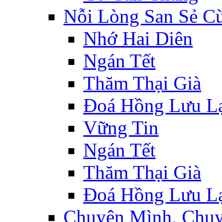
Nỗi Lòng San Sẻ C
Nhớ Hai Diên
Ngán Tết
Thăm Thại Già
Đoá Hồng Lưu L
Vững Tin
Ngán Tết
Thăm Thại Già
Đoá Hồng Lưu L
Chuyện Mình, Chuy