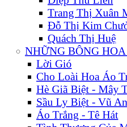
Trang Thị Xuân 
Đỗ Thị Kim Chư
Quách Thị Huệ
NHỮNG BÔNG HOA 
Lời Gió
Cho Loài Hoa Áo T
Hè Giã Biệt - Mây 
Sầu Ly Biệt - Vũ A
Áo Trắng - Tê Hát