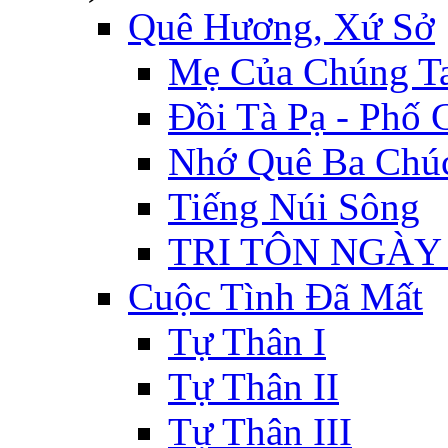
Quê Hương, Xứ Sở
Mẹ Của Chúng T
Đồi Tà Pạ - Phố
Nhớ Quê Ba Chú
Tiếng Núi Sông
TRI TÔN NGÀY
Cuộc Tình Đã Mất
Tự Thân I
Tự Thân II
Tự Thân III