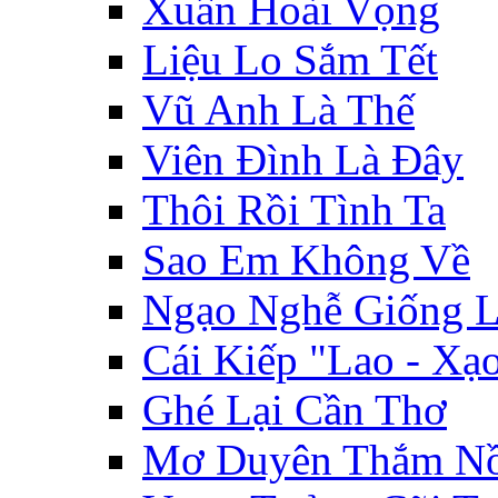
Xuân Hoài Vọng
Liệu Lo Sắm Tết
Vũ Anh Là Thế
Viên Đình Là Đây
Thôi Rồi Tình Ta
Sao Em Không Về
Ngạo Nghễ Giống 
Cái Kiếp "Lao - Xạ
Ghé Lại Cần Thơ
Mơ Duyên Thắm N