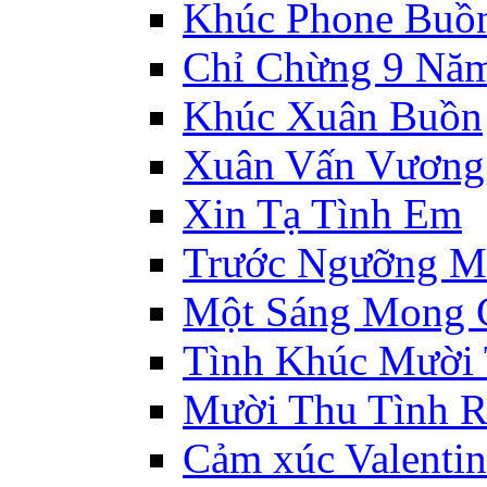
Khúc Phone Buồ
Chỉ Chừng 9 Nă
Khúc Xuân Buồn
Xuân Vấn Vương
Xin Tạ Tình Em
Trước Ngưỡng M
Một Sáng Mong 
Tình Khúc Mười
Mười Thu Tình R
Cảm xúc Valentin