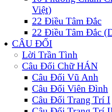
Việt)
22 Điều Tâm Đắc
22 Điều Tâm Đắc (D
CÂU ĐỐI
Lời Trần Tình
Câu Đối Chữ HÁN
Câu Đối Vũ Anh
Câu Đối Viên Đình
Câu Đối Trang Trí I
Câu Đối Trang Trí I