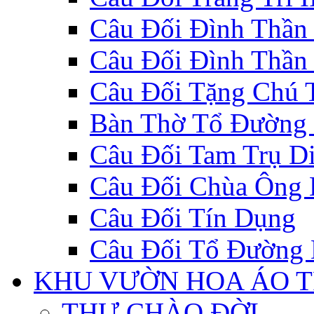
Câu Đối Đình Thần 
Câu Đối Đình Thần 
Câu Đối Tặng Chú 
Bàn Thờ Tổ Đường 
Câu Đối Tam Trụ Di
Câu Đối Chùa Ông
Câu Đối Tín Dụng
Câu Đối Tổ Đường 
KHU VƯỜN HOA ÁO T
THƯ CHÀO ĐỜI