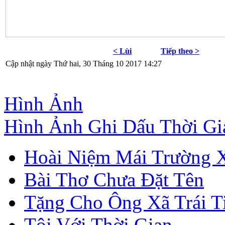
< Lùi
Tiếp theo >
Cập nhật ngày Thứ hai, 30 Tháng 10 2017 14:27
Hình Ảnh
Hình Ảnh Ghi Dấu Thời Gi
Hoài Niệm Mái Trường 
Bài Thơ Chưa Đặt Tên
Tặng Cho Ông Xã Trái Tim
Tôi Với Thời Gian