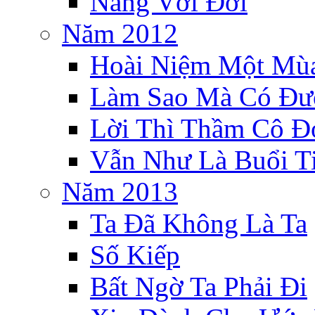
Nắng Với Đời
Năm 2012
Hoài Niệm Một Mù
Làm Sao Mà Có Đư
Lời Thì Thầm Cô Đ
Vẫn Như Là Buổi T
Năm 2013
Ta Đã Không Là Ta
Số Kiếp
Bất Ngờ Ta Phải Đi