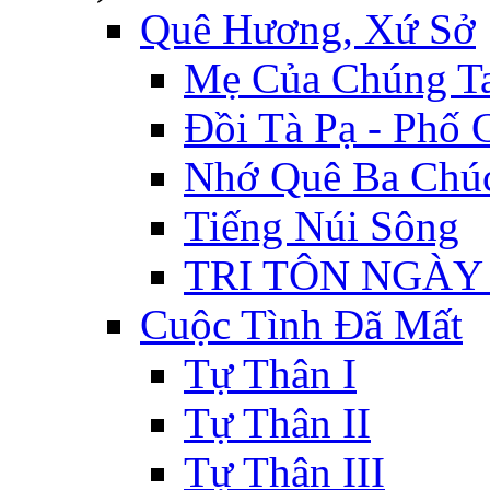
Quê Hương, Xứ Sở
Mẹ Của Chúng T
Đồi Tà Pạ - Phố
Nhớ Quê Ba Chú
Tiếng Núi Sông
TRI TÔN NGÀY
Cuộc Tình Đã Mất
Tự Thân I
Tự Thân II
Tự Thân III