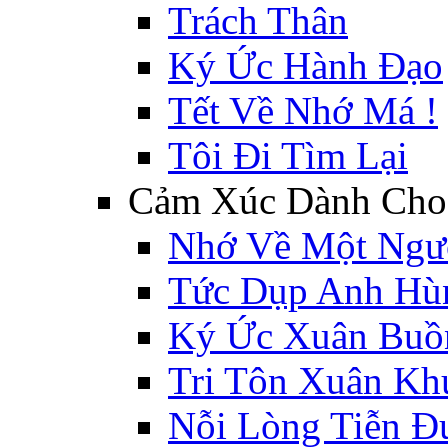
Trách Thân
Ký Ức Hành Đạo
Tết Về Nhớ Má !
Tôi Đi Tìm Lại
Cảm Xúc Dành Cho 
Nhớ Về Một Ngư
Tức Dụp Anh Hù
Ký Ức Xuân Buồ
Tri Tôn Xuân Kh
Nỗi Lòng Tiễn Đư