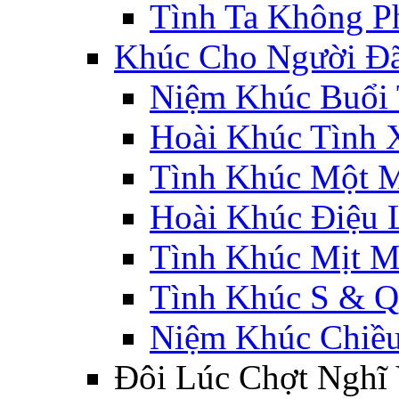
Tình Ta Không P
Khúc Cho Người Đ
Niệm Khúc Buổi
Hoài Khúc Tình 
Tình Khúc Một 
Hoài Khúc Điệu 
Tình Khúc Mịt 
Tình Khúc S & Q
Niệm Khúc Chiều
Đôi Lúc Chợt Nghĩ