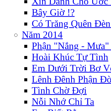
Xin Dành Cho Ước
Bây Giờ !?
Có Trăng Quên Đèn
Năm 2014
Phận "Nắng - Mưa" 
Hoài Khúc Tự Tình
Em Dưới Trời Bơ V
Lênh Đênh Phận Đờ
Tình Chờ Đợi
Nỗi Nhớ Chỉ Ta