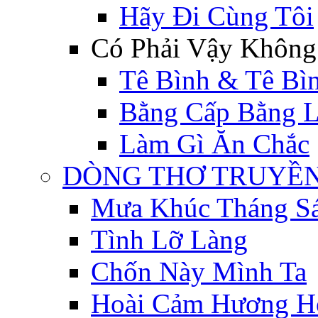
Hãy Đi Cùng Tôi
Có Phải Vậy Không
Tê Bình & Tê Bì
Bằng Cấp Bằng 
Làm Gì Ăn Chắc
DÒNG THƠ TRUYỀN 
Mưa Khúc Tháng S
Tình Lỡ Làng
Chốn Này Mình Ta
Hoài Cảm Hương H