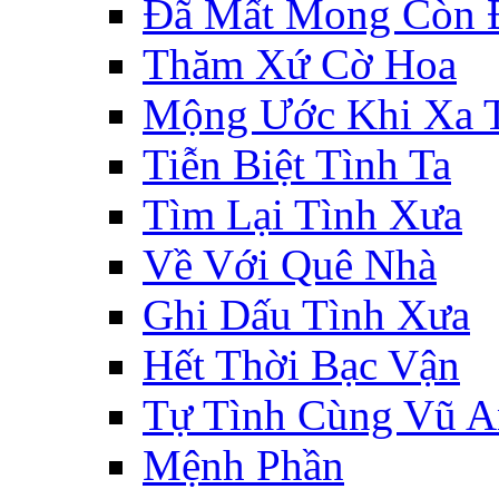
Đã Mất Mong Còn Đ
Thăm Xứ Cờ Hoa
Mộng Ước Khi Xa 
Tiễn Biệt Tình Ta
Tìm Lại Tình Xưa
Về Với Quê Nhà
Ghi Dấu Tình Xưa
Hết Thời Bạc Vận
Tự Tình Cùng Vũ A
Mệnh Phần