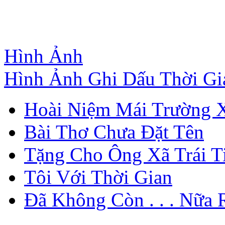
Hình Ảnh
Hình Ảnh Ghi Dấu Thời Gi
Hoài Niệm Mái Trường 
Bài Thơ Chưa Đặt Tên
Tặng Cho Ông Xã Trái Tim
Tôi Với Thời Gian
Đã Không Còn . . . Nữa R