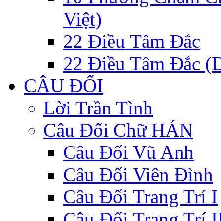
Việt)
22 Điều Tâm Đắc
22 Điều Tâm Đắc (D
CÂU ĐỐI
Lời Trần Tình
Câu Đối Chữ HÁN
Câu Đối Vũ Anh
Câu Đối Viên Đình
Câu Đối Trang Trí I
Câu Đối Trang Trí I