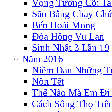
Vọng Tưởng Cõi Ta
Săn Bằng Chạy Ch
Bến Hoài Mong
Đóa Hồng Vu Lan
Sinh Nhật 3 Lần 19
Năm 2016
Niềm Đau Những T
Nôn Tết
Thế Nào Mà Em Đi 
Cách Sống Thọ Trê