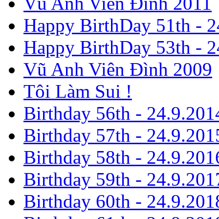
Vũ Anh Viên Đình 2011
Happy BirthDay 51th - 2
Happy BirthDay 53th - 2
Vũ Anh Viên Đình 2009
Tôi Làm Sui !
Birthday 56th - 24.9.201
Birthday 57th - 24.9.201
Birthday 58th - 24.9.201
Birthday 59th - 24.9.201
Birthday 60th - 24.9.201