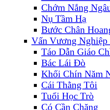
Chớm Nắng Ngâ
Nụ Tầm Hạ
Bước Chân Hoan
Vấn Vương Nghiệp
Táo Dẫn Giáo Ch
Bác Lái Đò
Khối Chín Năm 
Cái Thằng Tôi
Tuổi Học Trò
Có Cần Chăng