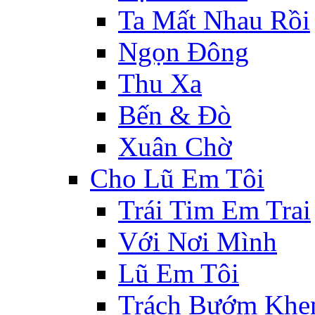
Ta Mất Nhau Rồi
Ngọn Đông
Thu Xa
Bến & Đò
Xuân Chờ
Cho Lũ Em Tôi
Trái Tim Em Trai
Với Nơi Mình
Lũ Em Tôi
Trách Bướm Khe