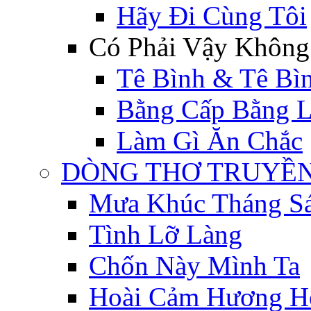
Hãy Đi Cùng Tôi
Có Phải Vậy Không
Tê Bình & Tê Bì
Bằng Cấp Bằng 
Làm Gì Ăn Chắc
DÒNG THƠ TRUYỀN 
Mưa Khúc Tháng S
Tình Lỡ Làng
Chốn Này Mình Ta
Hoài Cảm Hương H