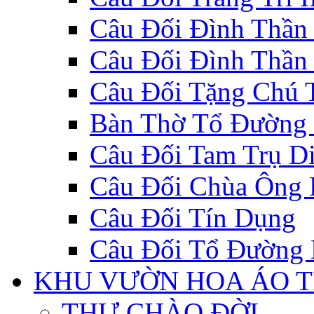
Câu Đối Đình Thần 
Câu Đối Đình Thần 
Câu Đối Tặng Chú 
Bàn Thờ Tổ Đường 
Câu Đối Tam Trụ Di
Câu Đối Chùa Ông
Câu Đối Tín Dụng
Câu Đối Tổ Đường 
KHU VƯỜN HOA ÁO T
THƯ CHÀO ĐỜI