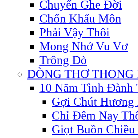
Chuyến Ghe Đời
Chốn Khẩu Môn
Phải Vậy Thôi
Mong Nhớ Vu Vơ
Trông Đò
DÒNG THƠ THONG
10 Năm Tình Đành 
Gợi Chút Hương 
Chỉ Đêm Nay Th
Giọt Buồn Chiề