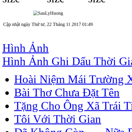
Cập nhật ngày Thứ tư, 22 Tháng 11 2017 01:49
Hình Ảnh
Hình Ảnh Ghi Dấu Thời Gi
Hoài Niệm Mái Trường 
Bài Thơ Chưa Đặt Tên
Tặng Cho Ông Xã Trái Tim
Tôi Với Thời Gian