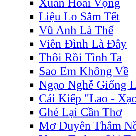
Xuân Hoài Vọng
Liệu Lo Sắm Tết
Vũ Anh Là Thế
Viên Đình Là Đây
Thôi Rồi Tình Ta
Sao Em Không Về
Ngạo Nghễ Giống 
Cái Kiếp "Lao - Xạ
Ghé Lại Cần Thơ
Mơ Duyên Thắm N