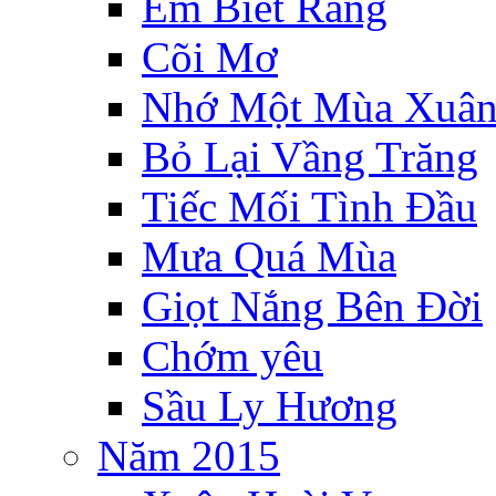
Em Biết Rằng
Cõi Mơ
Nhớ Một Mùa Xuâ
Bỏ Lại Vầng Trăng
Tiếc Mối Tình Đầu
Mưa Quá Mùa
Giọt Nắng Bên Đời
Chớm yêu
Sầu Ly Hương
Năm 2015