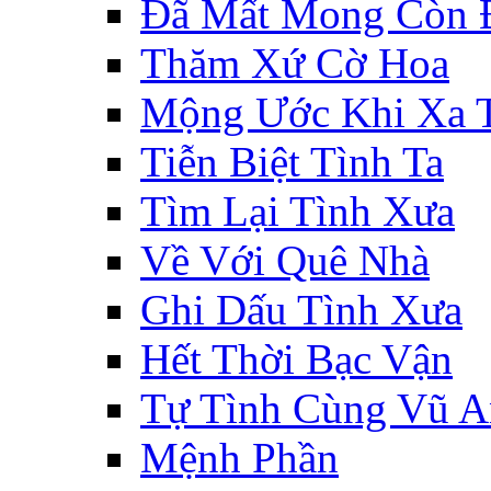
Đã Mất Mong Còn Đ
Thăm Xứ Cờ Hoa
Mộng Ước Khi Xa 
Tiễn Biệt Tình Ta
Tìm Lại Tình Xưa
Về Với Quê Nhà
Ghi Dấu Tình Xưa
Hết Thời Bạc Vận
Tự Tình Cùng Vũ A
Mệnh Phần