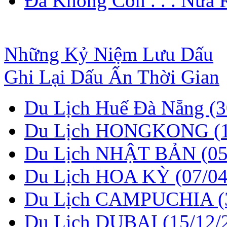
Đã Không Còn . . . Nữa R
Những Kỷ Niệm Lưu Dấu
Ghi Lại Dấu Ấn Thời Gian
Du Lịch Huế Đà Nẵng (3
Du Lịch HONGKONG (1
Du Lịch NHẬT BẢN (05
Du Lịch HOA KỲ (07/04
Du Lịch CAMPUCHIA (3
Du Lịch DUBAI (15/12/