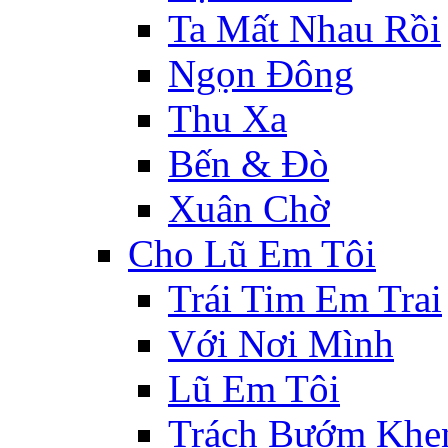
Ta Mất Nhau Rồi
Ngọn Đông
Thu Xa
Bến & Đò
Xuân Chờ
Cho Lũ Em Tôi
Trái Tim Em Trai
Với Nơi Mình
Lũ Em Tôi
Trách Bướm Khe