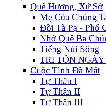
Quê Hương, Xứ Sở
Mẹ Của Chúng T
Đồi Tà Pạ - Phố
Nhớ Quê Ba Chú
Tiếng Núi Sông
TRI TÔN NGÀY
Cuộc Tình Đã Mất
Tự Thân I
Tự Thân II
Tự Thân III