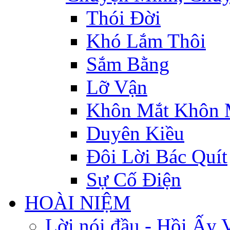
Thói Đời
Khó Lắm Thôi
Sắm Bằng
Lỡ Vận
Khôn Mắt Khôn
Duyên Kiều
Đôi Lời Bác Quít
Sự Cố Điện
HOÀI NIỆM
Lời nói đầu - Hồi Ấy 