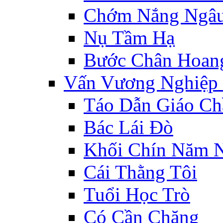
Chớm Nắng Ngâ
Nụ Tầm Hạ
Bước Chân Hoan
Vấn Vương Nghiệp
Táo Dẫn Giáo Ch
Bác Lái Đò
Khối Chín Năm 
Cái Thằng Tôi
Tuổi Học Trò
Có Cần Chăng