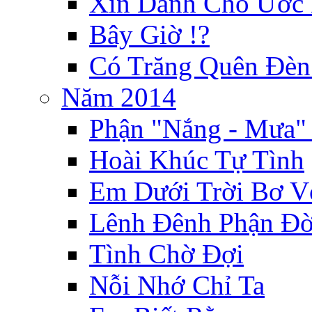
Xin Dành Cho Ước
Bây Giờ !?
Có Trăng Quên Đèn
Năm 2014
Phận "Nắng - Mưa" 
Hoài Khúc Tự Tình
Em Dưới Trời Bơ V
Lênh Đênh Phận Đờ
Tình Chờ Đợi
Nỗi Nhớ Chỉ Ta