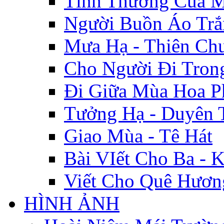
Tình Thương Của M
Người Buồn Áo Trắ
Mưa Hạ - Thiên Ch
Cho Người Đi Trong
Đi Giữa Mùa Hoa P
Tưởng Hạ - Duyên 
Giao Mùa - Tê Hát
Bài VIết Cho Ba - 
Viết Cho Quê Hươn
HÌNH ẢNH