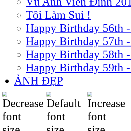
Vũ Anh Viên Đình 20
Tôi Làm Sui !
Happy Birthday 56th -
Happy Birthday 57th -
Happy Birthday 58th -
Happy Birthday 59th -
ẢNH ĐẸP