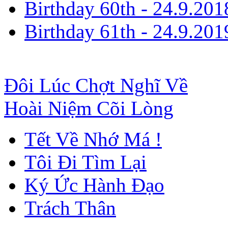
Birthday 60th - 24.9.201
Birthday 61th - 24.9.201
Đôi Lúc Chợt Nghĩ Về
Hoài Niệm Cõi Lòng
Tết Về Nhớ Má !
Tôi Đi Tìm Lại
Ký Ức Hành Đạo
Trách Thân