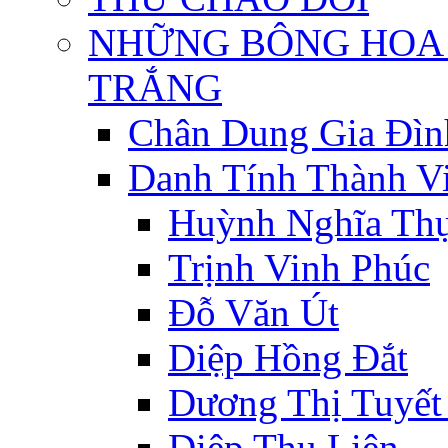
NHỮNG BÔNG HOA
TRẮNG
Chân Dung Gia Đìn
Danh Tính Thành V
Huỳnh Nghĩa Th
Trịnh Vinh Phúc
Đỗ Văn Út
Diệp Hồng Đắt
Dương Thị Tuyết
Diệp Thu Liên