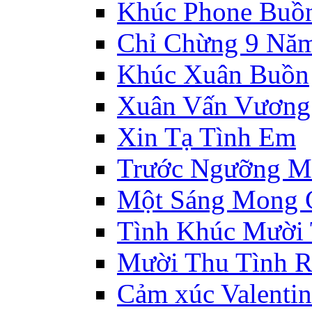
Khúc Phone Buồ
Chỉ Chừng 9 Nă
Khúc Xuân Buồn
Xuân Vấn Vương
Xin Tạ Tình Em
Trước Ngưỡng M
Một Sáng Mong 
Tình Khúc Mười
Mười Thu Tình R
Cảm xúc Valentin