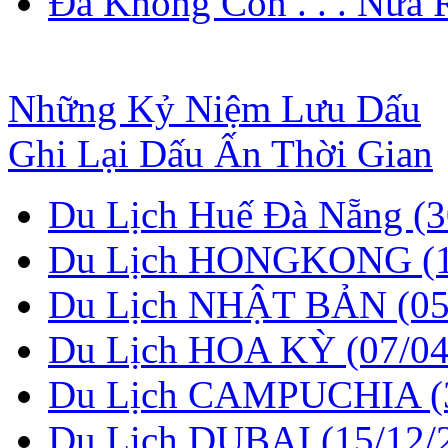
Đã Không Còn . . . Nữa R
Những Kỷ Niệm Lưu Dấu
Ghi Lại Dấu Ấn Thời Gian
Du Lịch Huế Đà Nẵng (3
Du Lịch HONGKONG (1
Du Lịch NHẬT BẢN (05
Du Lịch HOA KỲ (07/04
Du Lịch CAMPUCHIA (3
Du Lịch DUBAI (15/12/