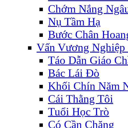
Chớm Nắng Ngâ
Nụ Tầm Hạ
Bước Chân Hoan
Vấn Vương Nghiệp
Táo Dẫn Giáo Ch
Bác Lái Đò
Khối Chín Năm 
Cái Thằng Tôi
Tuổi Học Trò
Có Cần Chăng