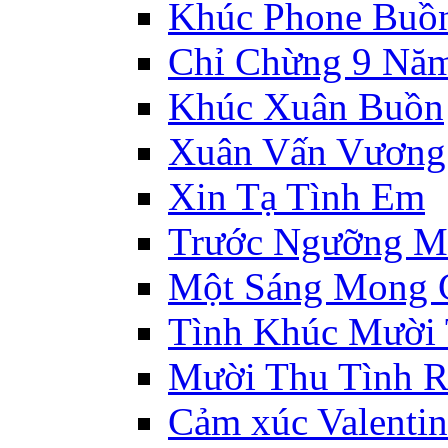
Khúc Phone Buồ
Chỉ Chừng 9 Nă
Khúc Xuân Buồn
Xuân Vấn Vương
Xin Tạ Tình Em
Trước Ngưỡng M
Một Sáng Mong 
Tình Khúc Mười
Mười Thu Tình R
Cảm xúc Valentin