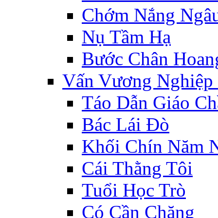
Chớm Nắng Ngâ
Nụ Tầm Hạ
Bước Chân Hoan
Vấn Vương Nghiệp
Táo Dẫn Giáo Ch
Bác Lái Đò
Khối Chín Năm 
Cái Thằng Tôi
Tuổi Học Trò
Có Cần Chăng