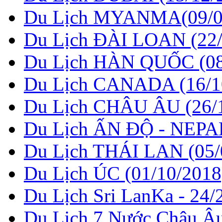
Du Lịch MYANMA(09/0
Du Lịch ĐÀI LOAN (22/
Du Lịch HÀN QUỐC (08
Du Lịch CANADA (16/1
Du Lịch CHÂU ÂU (26/1
Du Lịch ẤN ĐỘ - NEPAL
Du Lịch THÁI LAN (05/
Du Lịch ÚC (01/10/2018
Du Lịch Sri LanKa - 24/
Du Lịch 7 Nước Châu Âu