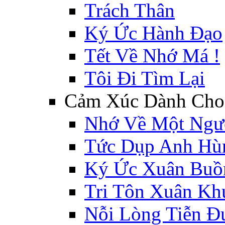
Trách Thân
Ký Ức Hành Đạo
Tết Về Nhớ Má !
Tôi Đi Tìm Lại
Cảm Xúc Dành Cho 
Nhớ Về Một Ngư
Tức Dụp Anh Hù
Ký Ức Xuân Buồ
Tri Tôn Xuân Kh
Nỗi Lòng Tiễn Đư