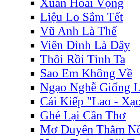
Xuân Hoài Vọng
Liệu Lo Sắm Tết
Vũ Anh Là Thế
Viên Đình Là Đây
Thôi Rồi Tình Ta
Sao Em Không Về
Ngạo Nghễ Giống 
Cái Kiếp "Lao - Xạ
Ghé Lại Cần Thơ
Mơ Duyên Thắm N