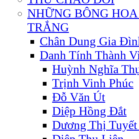
NHỮNG BÔNG HOA
TRẮNG
Chân Dung Gia Đìn
Danh Tính Thành V
Huỳnh Nghĩa Th
Trịnh Vinh Phúc
Đỗ Văn Út
Diệp Hồng Đắt
Dương Thị Tuyết
Diệp Thu Liên