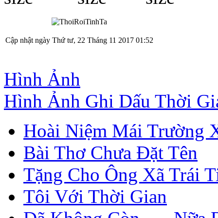
Cập nhật ngày Thứ tư, 22 Tháng 11 2017 01:52
Hình Ảnh
Hình Ảnh Ghi Dấu Thời Gi
Hoài Niệm Mái Trường 
Bài Thơ Chưa Đặt Tên
Tặng Cho Ông Xã Trái Tim
Tôi Với Thời Gian