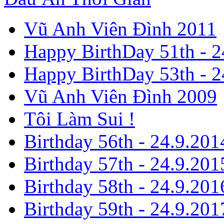
Vũ Anh Viên Đình 2011
Happy BirthDay 51th - 2
Happy BirthDay 53th - 2
Vũ Anh Viên Đình 2009
Tôi Làm Sui !
Birthday 56th - 24.9.201
Birthday 57th - 24.9.201
Birthday 58th - 24.9.201
Birthday 59th - 24.9.201