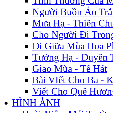
Tình Thương Của M
Người Buồn Áo Trắ
Mưa Hạ - Thiên Ch
Cho Người Đi Trong
Đi Giữa Mùa Hoa P
Tưởng Hạ - Duyên 
Giao Mùa - Tê Hát
Bài VIết Cho Ba - 
Viết Cho Quê Hươn
HÌNH ẢNH