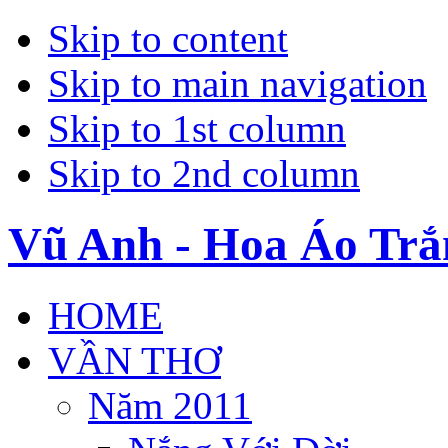
Skip to content
Skip to main navigation
Skip to 1st column
Skip to 2nd column
Vũ Anh - Hoa Áo Trắ
HOME
VẦN THƠ
Năm 2011