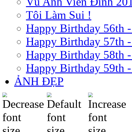
Vũ Anh Viên Đình 20
Tôi Làm Sui !
Happy Birthday 56th -
Happy Birthday 57th -
Happy Birthday 58th -
Happy Birthday 59th -
ẢNH ĐẸP