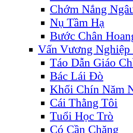
Chớm Nắng Ngâ
Nụ Tầm Hạ
Bước Chân Hoan
Vấn Vương Nghiệp
Táo Dẫn Giáo Ch
Bác Lái Đò
Khối Chín Năm 
Cái Thằng Tôi
Tuổi Học Trò
Có Cần Chăng