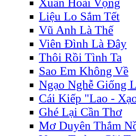
Xuân Hoài Vọng
Liệu Lo Sắm Tết
Vũ Anh Là Thế
Viên Đình Là Đây
Thôi Rồi Tình Ta
Sao Em Không Về
Ngạo Nghễ Giống 
Cái Kiếp "Lao - Xạ
Ghé Lại Cần Thơ
Mơ Duyên Thắm N