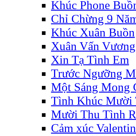
Khúc Phone Buồ
Chỉ Chừng 9 Nă
Khúc Xuân Buồn
Xuân Vấn Vương
Xin Tạ Tình Em
Trước Ngưỡng M
Một Sáng Mong 
Tình Khúc Mười
Mười Thu Tình R
Cảm xúc Valentin