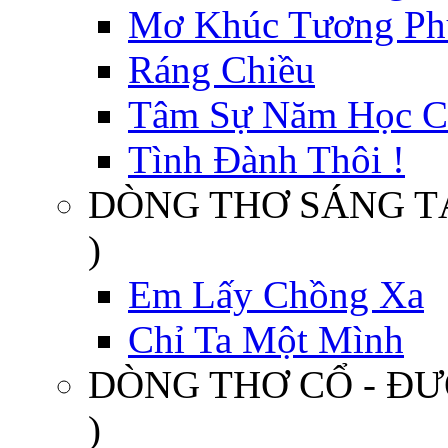
Mơ Khúc Tương Ph
Ráng Chiều
Tâm Sự Năm Học C
Tình Đành Thôi !
DÒNG THƠ SÁNG TẠO 
)
Em Lấy Chồng Xa
Chỉ Ta Một Mình
DÒNG THƠ CỔ - ĐƯỜ
)