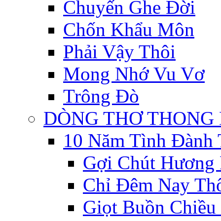
Chuyến Ghe Đời
Chốn Khẩu Môn
Phải Vậy Thôi
Mong Nhớ Vu Vơ
Trông Đò
DÒNG THƠ THONG
10 Năm Tình Đành 
Gợi Chút Hương 
Chỉ Đêm Nay Th
Giọt Buồn Chiề