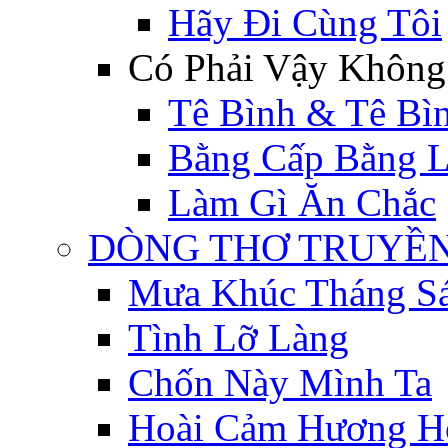
Hãy Đi Cùng Tôi
Có Phải Vậy Không
Tê Bình & Tê Bì
Bằng Cấp Bằng 
Làm Gì Ăn Chắc
DÒNG THƠ TRUYỀN 
Mưa Khúc Tháng S
Tình Lỡ Làng
Chốn Này Mình Ta
Hoài Cảm Hương H