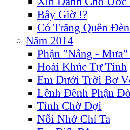
Xin Dành Cho Ước
Bây Giờ !?
Có Trăng Quên Đèn
Năm 2014
Phận "Nắng - Mưa" 
Hoài Khúc Tự Tình
Em Dưới Trời Bơ V
Lênh Đênh Phận Đờ
Tình Chờ Đợi
Nỗi Nhớ Chỉ Ta