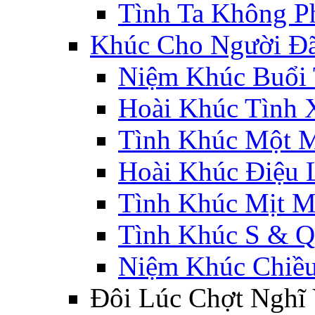
Tình Ta Không P
Khúc Cho Người Đ
Niệm Khúc Buổi
Hoài Khúc Tình 
Tình Khúc Một 
Hoài Khúc Điệu 
Tình Khúc Mịt 
Tình Khúc S & Q
Niệm Khúc Chiều
Đôi Lúc Chợt Nghĩ