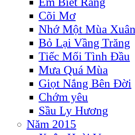
Em Biết Rằng
Cõi Mơ
Nhớ Một Mùa Xuâ
Bỏ Lại Vầng Trăng
Tiếc Mối Tình Đầu
Mưa Quá Mùa
Giọt Nắng Bên Đời
Chớm yêu
Sầu Ly Hương
Năm 2015