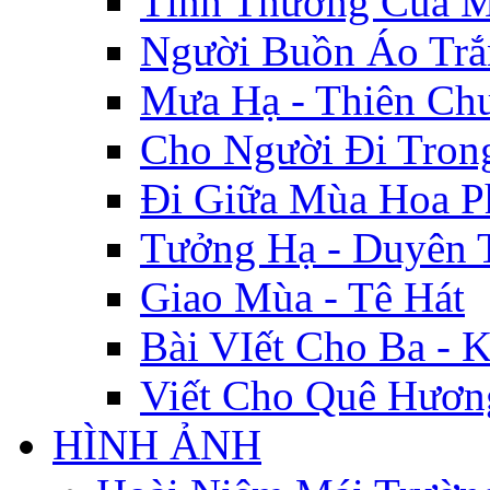
Tình Thương Của M
Người Buồn Áo Trắ
Mưa Hạ - Thiên Ch
Cho Người Đi Trong
Đi Giữa Mùa Hoa P
Tưởng Hạ - Duyên 
Giao Mùa - Tê Hát
Bài VIết Cho Ba - 
Viết Cho Quê Hươn
HÌNH ẢNH