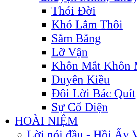
Thói Đời
Khó Lắm Thôi
Sắm Bằng
Lỡ Vận
Khôn Mắt Khôn
Duyên Kiều
Đôi Lời Bác Quít
Sự Cố Điện
HOÀI NIỆM
Lời nói đầu - Hồi Ấy 