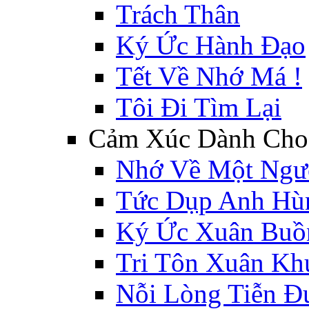
Trách Thân
Ký Ức Hành Đạo
Tết Về Nhớ Má !
Tôi Đi Tìm Lại
Cảm Xúc Dành Cho 
Nhớ Về Một Ngư
Tức Dụp Anh Hù
Ký Ức Xuân Buồ
Tri Tôn Xuân Kh
Nỗi Lòng Tiễn Đư