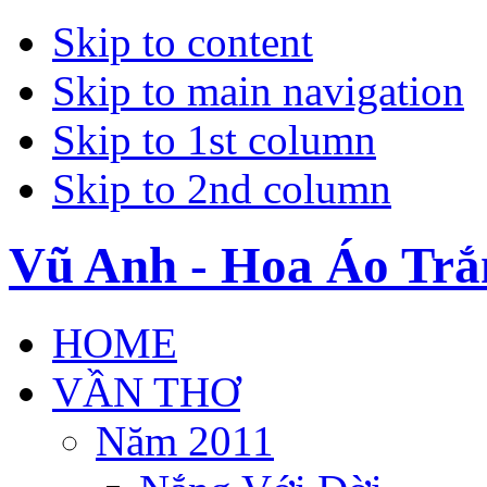
Skip to content
Skip to main navigation
Skip to 1st column
Skip to 2nd column
Vũ Anh - Hoa Áo Trắ
HOME
VẦN THƠ
Năm 2011