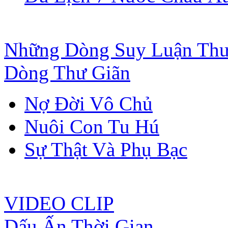
Những Dòng Suy Luận Thư
Dòng Thư Giãn
Nợ Đời Vô Chủ
Nuôi Con Tu Hú
Sự Thật Và Phụ Bạc
VIDEO CLIP
Dấu Ấn Thời Gian