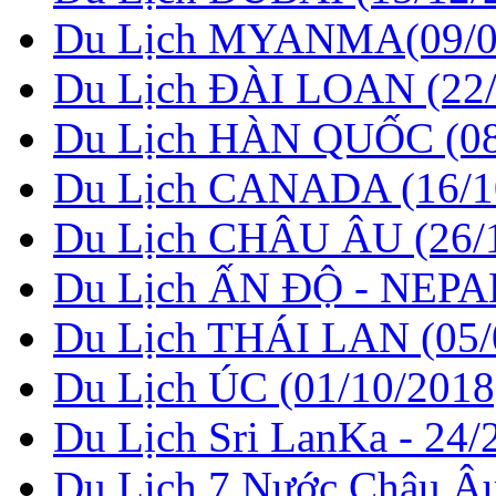
Du Lịch MYANMA(09/0
Du Lịch ĐÀI LOAN (22/
Du Lịch HÀN QUỐC (08
Du Lịch CANADA (16/1
Du Lịch CHÂU ÂU (26/1
Du Lịch ẤN ĐỘ - NEPAL
Du Lịch THÁI LAN (05/
Du Lịch ÚC (01/10/2018
Du Lịch Sri LanKa - 24/
Du Lịch 7 Nước Châu Âu