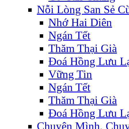
Nỗi Lòng San Sẻ C
Nhớ Hai Diên
Ngán Tết
Thăm Thại Già
Đoá Hồng Lưu L
Vững Tin
Ngán Tết
Thăm Thại Già
Đoá Hồng Lưu L
Chuyện Mình, Chuy