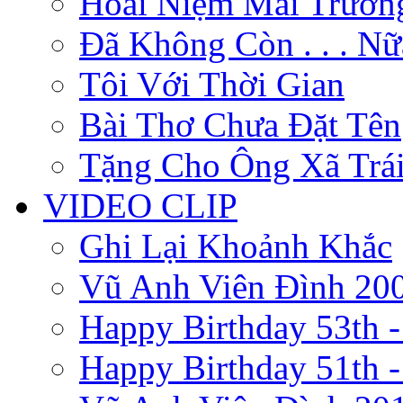
Hoài Niệm Mái Trườn
Đã Không Còn . . . Nữ
Tôi Với Thời Gian
Bài Thơ Chưa Đặt Tên
Tặng Cho Ông Xã Trái T
VIDEO CLIP
Ghi Lại Khoảnh Khắc
Vũ Anh Viên Đình 20
Happy Birthday 53th -
Happy Birthday 51th -