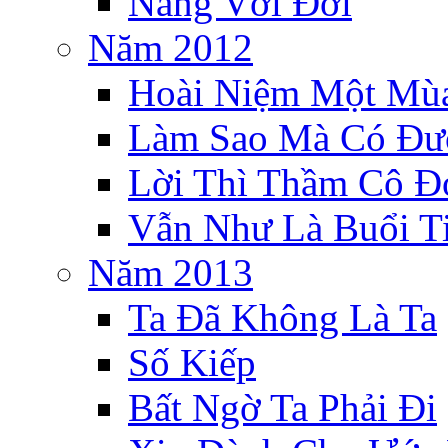
Nắng Với Đời
Năm 2012
Hoài Niệm Một Mù
Làm Sao Mà Có Đư
Lời Thì Thầm Cô Đ
Vẫn Như Là Buổi T
Năm 2013
Ta Đã Không Là Ta
Số Kiếp
Bất Ngờ Ta Phải Đi