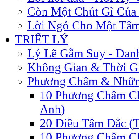
Còn Một Chút Gì Của
Lời Ngỏ Cho Một Tâ
TRIẾT LÝ
Lý Lẽ Gẫm Suy - Dan
Không Gian & Thời G
Phương Châm & Nhữn
10 Phương Châm C
Anh)
20 Điều Tâm Đắc (
10 Phương Châm C