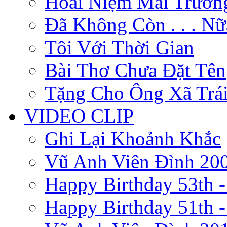
Hoài Niệm Mái Trườn
Đã Không Còn . . . Nữ
Tôi Với Thời Gian
Bài Thơ Chưa Đặt Tên
Tặng Cho Ông Xã Trái T
VIDEO CLIP
Ghi Lại Khoảnh Khắc
Vũ Anh Viên Đình 20
Happy Birthday 53th -
Happy Birthday 51th -