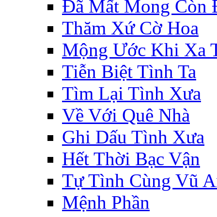
Đã Mất Mong Còn Đ
Thăm Xứ Cờ Hoa
Mộng Ước Khi Xa 
Tiễn Biệt Tình Ta
Tìm Lại Tình Xưa
Về Với Quê Nhà
Ghi Dấu Tình Xưa
Hết Thời Bạc Vận
Tự Tình Cùng Vũ A
Mệnh Phần