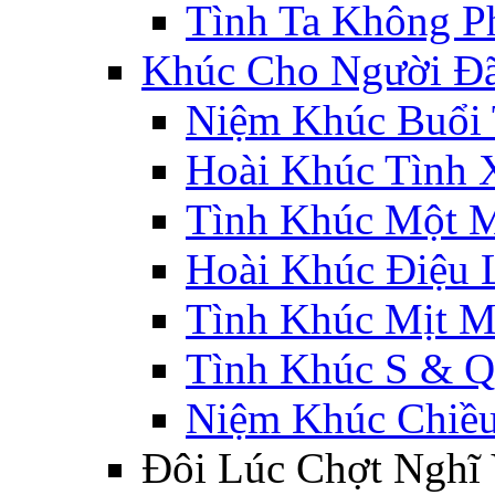
Tình Ta Không P
Khúc Cho Người Đ
Niệm Khúc Buổi
Hoài Khúc Tình 
Tình Khúc Một 
Hoài Khúc Điệu 
Tình Khúc Mịt 
Tình Khúc S & Q
Niệm Khúc Chiều
Đôi Lúc Chợt Nghĩ