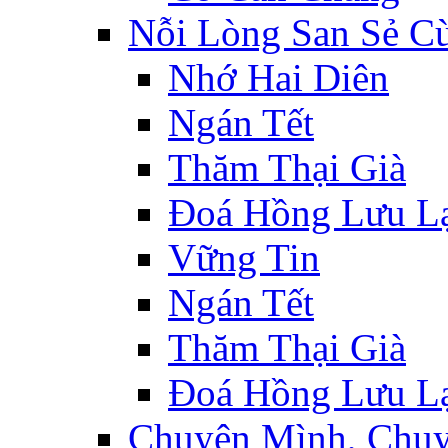
Nỗi Lòng San Sẻ C
Nhớ Hai Diên
Ngán Tết
Thăm Thại Già
Đoá Hồng Lưu L
Vững Tin
Ngán Tết
Thăm Thại Già
Đoá Hồng Lưu L
Chuyện Mình, Chuy