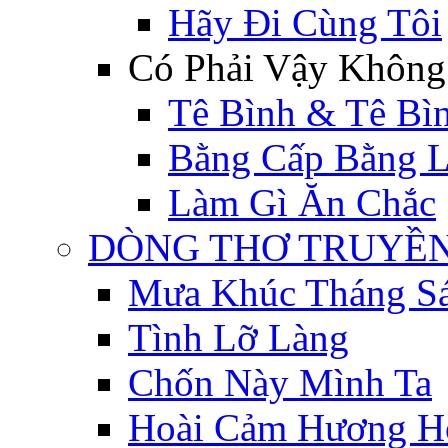
Hãy Đi Cùng Tôi
Có Phải Vậy Không
Tê Bình & Tê Bì
Bằng Cấp Bằng 
Làm Gì Ăn Chắc
DÒNG THƠ TRUYỀN 
Mưa Khúc Tháng S
Tình Lỡ Làng
Chốn Này Mình Ta
Hoài Cảm Hương H