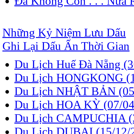
Đã Không Còn . . . Nữa R
Những Kỷ Niệm Lưu Dấu
Ghi Lại Dấu Ấn Thời Gian
Du Lịch Huế Đà Nẵng (3
Du Lịch HONGKONG (1
Du Lịch NHẬT BẢN (05
Du Lịch HOA KỲ (07/04
Du Lịch CAMPUCHIA (3
Du Lịch DUBAI (15/12/