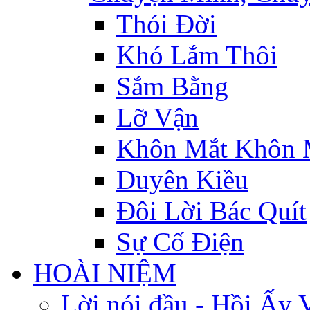
Thói Đời
Khó Lắm Thôi
Sắm Bằng
Lỡ Vận
Khôn Mắt Khôn
Duyên Kiều
Đôi Lời Bác Quít
Sự Cố Điện
HOÀI NIỆM
Lời nói đầu - Hồi Ấy 