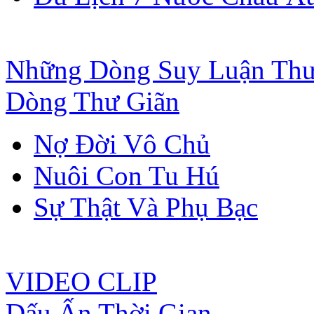
Những Dòng Suy Luận Thư
Dòng Thư Giãn
Nợ Đời Vô Chủ
Nuôi Con Tu Hú
Sự Thật Và Phụ Bạc
VIDEO CLIP
Dấu Ấn Thời Gian