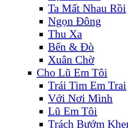
Ta Mất Nhau Rồi
Ngọn Đông
Thu Xa
Bến & Đò
Xuân Chờ
Cho Lũ Em Tôi
Trái Tim Em Trai
Với Nơi Mình
Lũ Em Tôi
Trách Bướm Khe