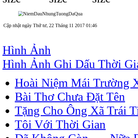
Cập nhật ngày Thứ tư, 22 Tháng 11 2017 01:46
Hình Ảnh
Hình Ảnh Ghi Dấu Thời Gi
Hoài Niệm Mái Trường 
Bài Thơ Chưa Đặt Tên
Tặng Cho Ông Xã Trái Tim
Tôi Với Thời Gian