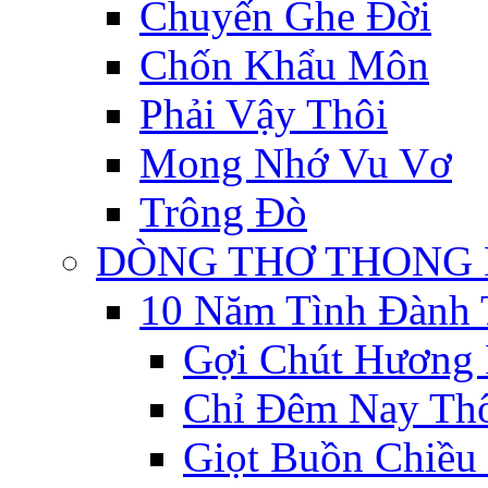
Chuyến Ghe Đời
Chốn Khẩu Môn
Phải Vậy Thôi
Mong Nhớ Vu Vơ
Trông Đò
DÒNG THƠ THONG
10 Năm Tình Đành 
Gợi Chút Hương 
Chỉ Đêm Nay Th
Giọt Buồn Chiề