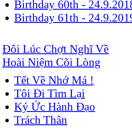
Birthday 60th - 24.9.201
Birthday 61th - 24.9.201
Đôi Lúc Chợt Nghĩ Về
Hoài Niệm Cõi Lòng
Tết Về Nhớ Má !
Tôi Đi Tìm Lại
Ký Ức Hành Đạo
Trách Thân