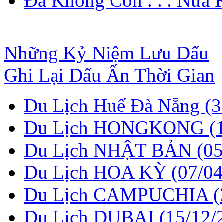
Đã Không Còn . . . Nữa R
Những Kỷ Niệm Lưu Dấu
Ghi Lại Dấu Ấn Thời Gian
Du Lịch Huế Đà Nẵng (3
Du Lịch HONGKONG (1
Du Lịch NHẬT BẢN (05
Du Lịch HOA KỲ (07/04
Du Lịch CAMPUCHIA (3
Du Lịch DUBAI (15/12/