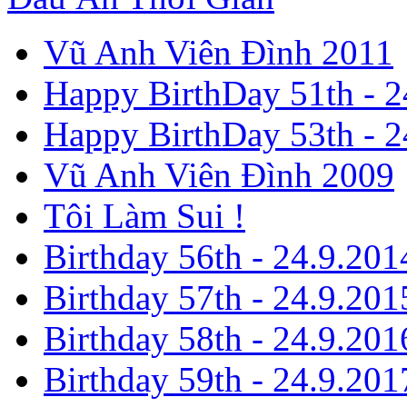
Vũ Anh Viên Đình 2011
Happy BirthDay 51th - 2
Happy BirthDay 53th - 2
Vũ Anh Viên Đình 2009
Tôi Làm Sui !
Birthday 56th - 24.9.201
Birthday 57th - 24.9.201
Birthday 58th - 24.9.201
Birthday 59th - 24.9.201