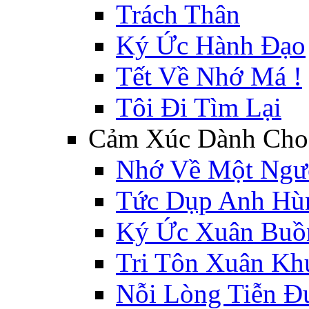
Trách Thân
Ký Ức Hành Đạo
Tết Về Nhớ Má !
Tôi Đi Tìm Lại
Cảm Xúc Dành Cho 
Nhớ Về Một Ngư
Tức Dụp Anh Hù
Ký Ức Xuân Buồ
Tri Tôn Xuân Kh
Nỗi Lòng Tiễn Đư