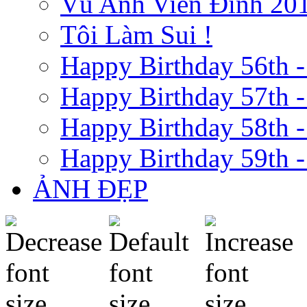
Vũ Anh Viên Đình 20
Tôi Làm Sui !
Happy Birthday 56th -
Happy Birthday 57th -
Happy Birthday 58th -
Happy Birthday 59th -
ẢNH ĐẸP