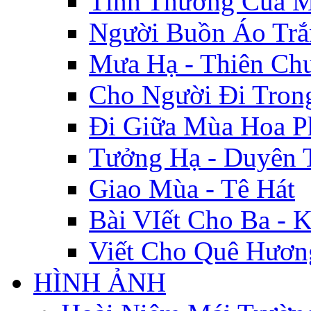
Tình Thương Của M
Người Buồn Áo Trắ
Mưa Hạ - Thiên Ch
Cho Người Đi Trong
Đi Giữa Mùa Hoa P
Tưởng Hạ - Duyên 
Giao Mùa - Tê Hát
Bài VIết Cho Ba - 
Viết Cho Quê Hươn
HÌNH ẢNH