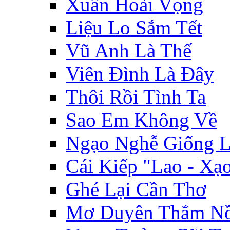
Xuân Hoài Vọng
Liệu Lo Sắm Tết
Vũ Anh Là Thế
Viên Đình Là Đây
Thôi Rồi Tình Ta
Sao Em Không Về
Ngạo Nghễ Giống 
Cái Kiếp "Lao - Xạ
Ghé Lại Cần Thơ
Mơ Duyên Thắm N