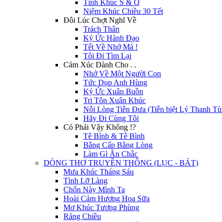
Tình Khúc S & Q
Niệm Khúc Chiều 30 Tết
Đôi Lúc Chợt Nghĩ Về
Trách Thân
Ký Ức Hành Đạo
Tết Về Nhớ Má !
Tôi Đi Tìm Lại
Cảm Xúc Dành Cho . .
Nhớ Về Một Người Con
Tức Dụp Anh Hùng
Ký Ức Xuân Buồn
Tri Tôn Xuân Khúc
Nỗi Lòng Tiễn Đưa (Tiễn biệt Lý Thanh Tù
Hãy Đi Cùng Tôi
Có Phải Vậy Không !?
Tê Bình & Tê Bình
Bằng Cấp Bằng Lòng
Làm Gì Ăn Chắc
DÒNG THƠ TRUYỀN THỐNG (LỤC - BÁT)
Mưa Khúc Tháng Sáu
Tình Lỡ Làng
Chốn Này Mình Ta
Hoài Cảm Hương Hoa Sữa
Mơ Khúc Tương Phùng
Ráng Chiều