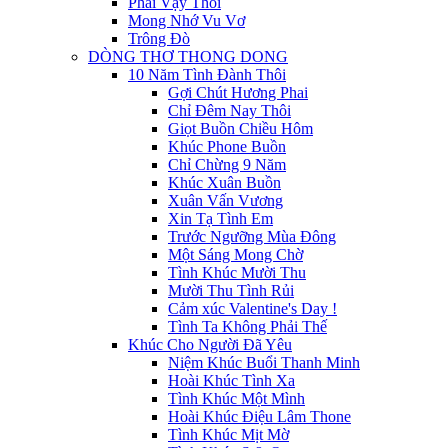
Phải Vậy Thôi
Mong Nhớ Vu Vơ
Trông Đò
DÒNG THƠ THONG DONG
10 Năm Tình Đành Thôi
Gợi Chút Hương Phai
Chỉ Đêm Nay Thôi
Giọt Buồn Chiều Hôm
Khúc Phone Buồn
Chỉ Chừng 9 Năm
Khúc Xuân Buồn
Xuân Vấn Vương
Xin Tạ Tình Em
Trước Ngưỡng Mùa Đông
Một Sáng Mong Chờ
Tình Khúc Mười Thu
Mười Thu Tình Rủi
Cảm xúc Valentine's Day !
Tình Ta Không Phải Thế
Khúc Cho Người Đã Yêu
Niệm Khúc Buổi Thanh Minh
Hoài Khúc Tình Xa
Tình Khúc Một Mình
Hoài Khúc Điệu Lâm Thone
Tình Khúc Mịt Mờ