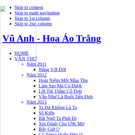
Skip to content
Skip to main navigation
Skip to 1st column
Skip to 2nd column
Vũ Anh - Hoa Áo Trắng
HOME
VẦN THƠ
Năm 2011
Nắng Với Đời
Năm 2012
Hoài Niệm Một Mùa Thu
Làm Sao Mà Có Được
Lời Thì Thầm Cô Đơn
Vẫn Như Là Buổi Tiễn Đưa
Năm 2013
Ta Đã Không Là Ta
Số Kiếp
Bất Ngờ Ta Phải Đi
Xin Dành Cho Ước Mơ
Bây Giờ !?
Có Trăng Quên Đèn !?