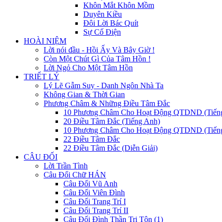
Khôn Mắt Khôn Mồm
Duyên Kiều
Đôi Lời Bác Quít
Sự Cố Điện
HOÀI NIỆM
Lời nói đầu - Hồi Ấy Và Bây Giờ !
Còn Một Chút Gì Của Tâm Hồn !
Lời Ngỏ Cho Một Tâm Hồn
TRIẾT LÝ
Lý Lẽ Gẫm Suy - Danh Ngôn Nhà Ta
Không Gian & Thời Gian
Phương Châm & Những Điều Tâm Đắc
10 Phương Châm Cho Hoạt Động QTDND (Tiến
20 Điều Tâm Đắc (Tiếng Anh)
10 Phương Châm Cho Hoạt Động QTDND (Tiếng
22 Điều Tâm Đắc
22 Điều Tâm Đắc (Diễn Giải)
CÂU ĐỐI
Lời Trần Tình
Câu Đối Chữ HÁN
Câu Đối Vũ Anh
Câu Đối Viên Đình
Câu Đối Trang Trí I
Câu Đối Trang Trí II
Câu Đối Đình Thần Tri Tôn (1)