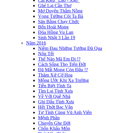
Cái Kiếp "Lao - Xạo"
Ghé Lại Cần Thơ
Mơ Duyên Thắm Nồng
Vọng Tưởng Cõi Ta Bà
Săn Bằng Chạy Chức
Bến Hoài Mong
Đóa Hồng Vu Lan
Sinh Nhật 3 Lần 19
Năm 2016
Niềm Đau Những Tưởng Đã Qua
Nôn Tết
Thế Nào Mà Em Đi !?
Cách Sống Thọ Trên Đời
Đã Mất Mong Còn Đâu !?
Thăm Xứ Cờ Hoa
Mộng Ước Khi Xa Trường
Tiễn Biệt Tình Ta
Tìm Lại Tình Xưa
Về Với Quê Nhà
Ghi Dấu Tình Xưa
Hết Thời Bạc Vận
Tự Tình Cùng Vũ Anh Viên
Mệnh Phần
Chuyến Ghe Đời
Chốn Khẩu Môn