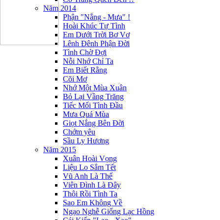
Năm 2014
Phận "Nắng - Mưa" !
Hoài Khúc Tự Tình
Em Dưới Trời Bơ Vơ
Lênh Đênh Phận Đời
Tình Chờ Đợi
Nỗi Nhớ Chỉ Ta
Em Biết Rằng
Cõi Mơ
Nhớ Một Mùa Xuân
Bỏ Lại Vầng Trăng
Tiếc Mối Tình Đầu
Mưa Quá Mùa
Giọt Nắng Bên Đời
Chớm yêu
Sầu Ly Hương
Năm 2015
Xuân Hoài Vọng
Liệu Lo Sắm Tết
Vũ Anh Là Thế
Viên Đình Là Đây
Thôi Rồi Tình Ta
Sao Em Không Về
Ngạo Nghễ Giống Lạc Hồng