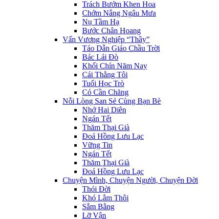
Trách Bướm Khen Hoa
Chớm Nắng Ngâu Mưa
Nụ Tầm Hạ
Bước Chân Hoang
Vấn Vương Nghiệp “Thầy”
Táo Dẫn Giáo Chầu Trời
Bác Lái Đò
Khối Chín Năm Nay
Cái Thằng Tôi
Tuổi Học Trò
Có Cần Chăng
Nỗi Lòng San Sẻ Cùng Bạn Bè
Nhớ Hai Diên
Ngán Tết
Thăm Thại Già
Đoá Hồng Lưu Lạc
Vững Tin
Ngán Tết
Thăm Thại Già
Đoá Hồng Lưu Lạc
Chuyện Mình, Chuyện Người, Chuyện Đời
Thói Đời
Khó Lắm Thôi
Sắm Bằng
Lỡ Vận