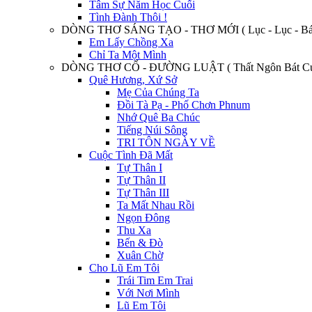
Tâm Sự Năm Học Cuối
Tình Đành Thôi !
DÒNG THƠ SÁNG TẠO - THƠ MỚI ( Lục - Lục - Bát
Em Lấy Chồng Xa
Chỉ Ta Một Mình
DÒNG THƠ CỔ - ĐƯỜNG LUẬT ( Thất Ngôn Bát Cú
Quê Hương, Xứ Sở
Mẹ Của Chúng Ta
Đồi Tà Pạ - Phố Chơn Phnum
Nhớ Quê Ba Chúc
Tiếng Núi Sông
TRI TÔN NGÀY VỀ
Cuộc Tình Đã Mất
Tự Thân I
Tự Thân II
Tự Thân III
Ta Mất Nhau Rồi
Ngọn Đông
Thu Xa
Bến & Đò
Xuân Chờ
Cho Lũ Em Tôi
Trái Tim Em Trai
Với Nơi Mình
Lũ Em Tôi