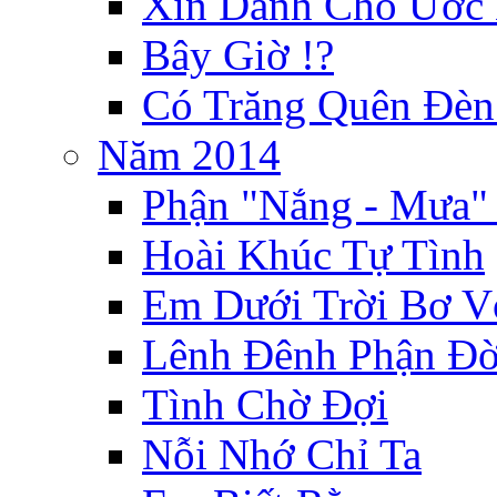
Xin Dành Cho Ước
Bây Giờ !?
Có Trăng Quên Đèn
Năm 2014
Phận "Nắng - Mưa" 
Hoài Khúc Tự Tình
Em Dưới Trời Bơ V
Lênh Đênh Phận Đờ
Tình Chờ Đợi
Nỗi Nhớ Chỉ Ta