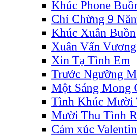
Khúc Phone Buồ
Chỉ Chừng 9 Nă
Khúc Xuân Buồn
Xuân Vấn Vương
Xin Tạ Tình Em
Trước Ngưỡng M
Một Sáng Mong 
Tình Khúc Mười
Mười Thu Tình R
Cảm xúc Valentin