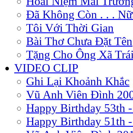
Hoài Niệm Mái Trườn
Đã Không Còn . . . Nữ
Tôi Với Thời Gian
Bài Thơ Chưa Đặt Tên
Tặng Cho Ông Xã Trái T
VIDEO CLIP
Ghi Lại Khoảnh Khắc
Vũ Anh Viên Đình 20
Happy Birthday 53th -
Happy Birthday 51th -