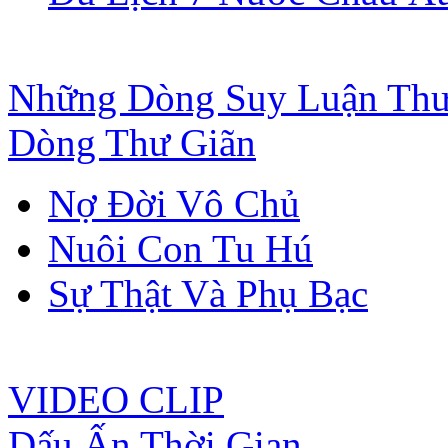
Những Dòng Suy Luận Thư
Dòng Thư Giãn
Nợ Đời Vô Chủ
Nuôi Con Tu Hú
Sự Thật Và Phụ Bạc
VIDEO CLIP
Dấu Ấn Thời Gian