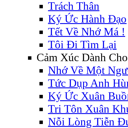
Trách Thân
Ký Ức Hành Đạo
Tết Về Nhớ Má !
Tôi Đi Tìm Lại
Cảm Xúc Dành Cho 
Nhớ Về Một Ngư
Tức Dụp Anh Hù
Ký Ức Xuân Buồ
Tri Tôn Xuân Kh
Nỗi Lòng Tiễn Đư