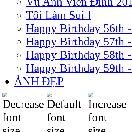
Vũ Anh Viên Đình 20
Tôi Làm Sui !
Happy Birthday 56th -
Happy Birthday 57th -
Happy Birthday 58th -
Happy Birthday 59th -
ẢNH ĐẸP