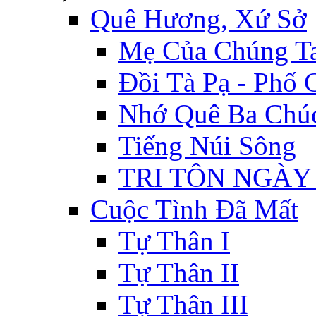
Quê Hương, Xứ Sở
Mẹ Của Chúng T
Đồi Tà Pạ - Phố
Nhớ Quê Ba Chú
Tiếng Núi Sông
TRI TÔN NGÀY
Cuộc Tình Đã Mất
Tự Thân I
Tự Thân II
Tự Thân III