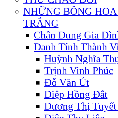
NHỮNG BÔNG HOA
TRẮNG
Chân Dung Gia Đìn
Danh Tính Thành V
Huỳnh Nghĩa Th
Trịnh Vinh Phúc
Đỗ Văn Út
Diệp Hồng Đắt
Dương Thị Tuyết
Diệp Thu Liên