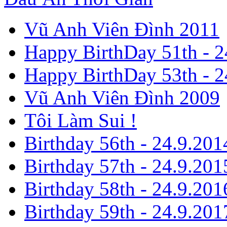
Vũ Anh Viên Đình 2011
Happy BirthDay 51th - 2
Happy BirthDay 53th - 2
Vũ Anh Viên Đình 2009
Tôi Làm Sui !
Birthday 56th - 24.9.201
Birthday 57th - 24.9.201
Birthday 58th - 24.9.201
Birthday 59th - 24.9.201