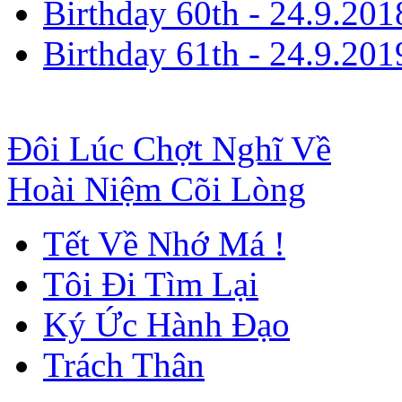
Birthday 60th - 24.9.201
Birthday 61th - 24.9.201
Đôi Lúc Chợt Nghĩ Về
Hoài Niệm Cõi Lòng
Tết Về Nhớ Má !
Tôi Đi Tìm Lại
Ký Ức Hành Đạo
Trách Thân