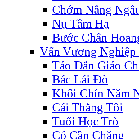
Chớm Nắng Ngâ
Nụ Tầm Hạ
Bước Chân Hoan
Vấn Vương Nghiệp
Táo Dẫn Giáo Ch
Bác Lái Đò
Khối Chín Năm 
Cái Thằng Tôi
Tuổi Học Trò
Có Cần Chăng