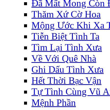
Đã Mất Mong Còn Đ
Thăm Xứ Cờ Hoa
Mộng Ước Khi Xa 
Tiễn Biệt Tình Ta
Tìm Lại Tình Xưa
Về Với Quê Nhà
Ghi Dấu Tình Xưa
Hết Thời Bạc Vận
Tự Tình Cùng Vũ A
Mệnh Phần