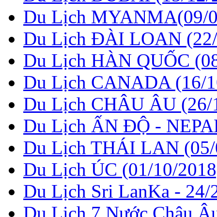
Du Lịch MYANMA(09/0
Du Lịch ĐÀI LOAN (22/
Du Lịch HÀN QUỐC (08
Du Lịch CANADA (16/1
Du Lịch CHÂU ÂU (26/1
Du Lịch ẤN ĐỘ - NEPAL
Du Lịch THÁI LAN (05/
Du Lịch ÚC (01/10/2018
Du Lịch Sri LanKa - 24/
Du Lịch 7 Nước Châu Âu