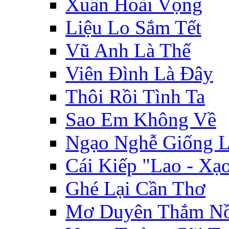
Xuân Hoài Vọng
Liệu Lo Sắm Tết
Vũ Anh Là Thế
Viên Đình Là Đây
Thôi Rồi Tình Ta
Sao Em Không Về
Ngạo Nghễ Giống 
Cái Kiếp "Lao - Xạ
Ghé Lại Cần Thơ
Mơ Duyên Thắm N