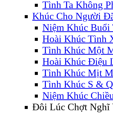
Tình Ta Không P
Khúc Cho Người Đ
Niệm Khúc Buổi
Hoài Khúc Tình 
Tình Khúc Một 
Hoài Khúc Điệu 
Tình Khúc Mịt 
Tình Khúc S & Q
Niệm Khúc Chiều
Đôi Lúc Chợt Nghĩ