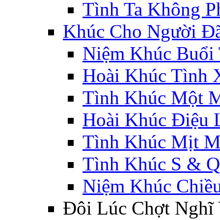
Tình Ta Không P
Khúc Cho Người Đ
Niệm Khúc Buổi
Hoài Khúc Tình 
Tình Khúc Một 
Hoài Khúc Điệu 
Tình Khúc Mịt 
Tình Khúc S & Q
Niệm Khúc Chiều
Đôi Lúc Chợt Nghĩ