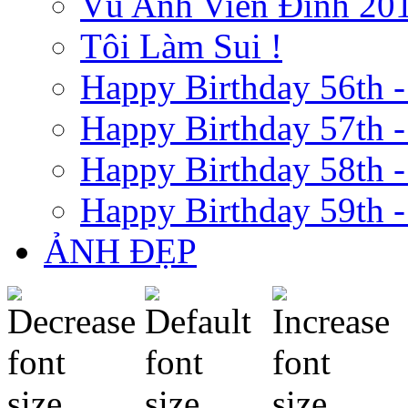
Vũ Anh Viên Đình 20
Tôi Làm Sui !
Happy Birthday 56th -
Happy Birthday 57th -
Happy Birthday 58th -
Happy Birthday 59th -
ẢNH ĐẸP