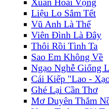
Xuân Hoài Vọng
Liệu Lo Sắm Tết
Vũ Anh Là Thế
Viên Đình Là Đây
Thôi Rồi Tình Ta
Sao Em Không Về
Ngạo Nghễ Giống 
Cái Kiếp "Lao - Xạ
Ghé Lại Cần Thơ
Mơ Duyên Thắm N