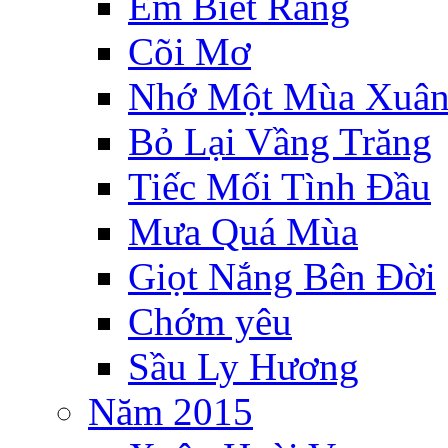
Em Biết Rằng
Cõi Mơ
Nhớ Một Mùa Xuâ
Bỏ Lại Vầng Trăng
Tiếc Mối Tình Đầu
Mưa Quá Mùa
Giọt Nắng Bên Đời
Chớm yêu
Sầu Ly Hương
Năm 2015