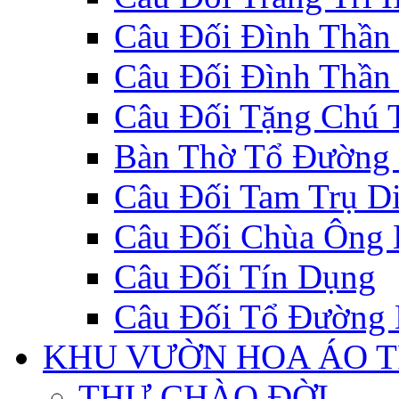
Câu Đối Đình Thần 
Câu Đối Đình Thần 
Câu Đối Tặng Chú 
Bàn Thờ Tổ Đường 
Câu Đối Tam Trụ Di
Câu Đối Chùa Ông
Câu Đối Tín Dụng
Câu Đối Tổ Đường 
KHU VƯỜN HOA ÁO T
THƯ CHÀO ĐỜI