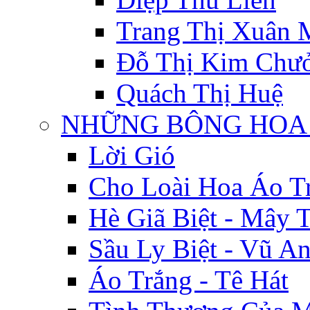
Trang Thị Xuân 
Đỗ Thị Kim Chư
Quách Thị Huệ
NHỮNG BÔNG HOA 
Lời Gió
Cho Loài Hoa Áo T
Hè Giã Biệt - Mây 
Sầu Ly Biệt - Vũ A
Áo Trắng - Tê Hát