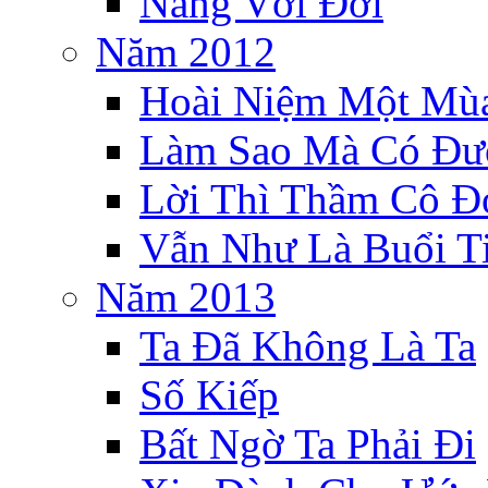
Nắng Với Đời
Năm 2012
Hoài Niệm Một Mù
Làm Sao Mà Có Đư
Lời Thì Thầm Cô Đ
Vẫn Như Là Buổi T
Năm 2013
Ta Đã Không Là Ta
Số Kiếp
Bất Ngờ Ta Phải Đi