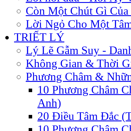
Còn Một Chút Gì Của
Lời Ngỏ Cho Một Tâ
TRIẾT LÝ
Lý Lẽ Gẫm Suy - Dan
Không Gian & Thời G
Phương Châm & Nhữn
10 Phương Châm C
Anh)
20 Điều Tâm Đắc (
10 Phương Châm C