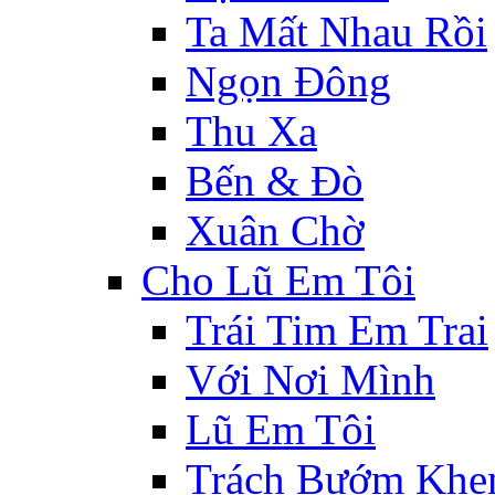
Ta Mất Nhau Rồi
Ngọn Đông
Thu Xa
Bến & Đò
Xuân Chờ
Cho Lũ Em Tôi
Trái Tim Em Trai
Với Nơi Mình
Lũ Em Tôi
Trách Bướm Khe