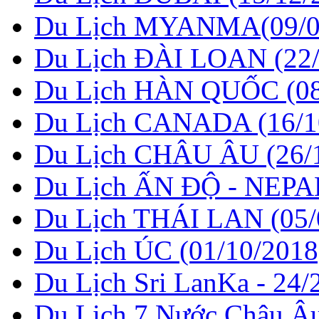
Du Lịch MYANMA(09/0
Du Lịch ĐÀI LOAN (22/
Du Lịch HÀN QUỐC (08
Du Lịch CANADA (16/1
Du Lịch CHÂU ÂU (26/1
Du Lịch ẤN ĐỘ - NEPAL
Du Lịch THÁI LAN (05/
Du Lịch ÚC (01/10/2018
Du Lịch Sri LanKa - 24/
Du Lịch 7 Nước Châu Âu