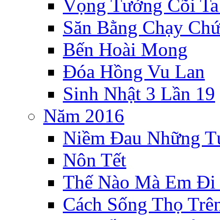
Vọng Tưởng Cõi Ta
Săn Bằng Chạy Ch
Bến Hoài Mong
Đóa Hồng Vu Lan
Sinh Nhật 3 Lần 19
Năm 2016
Niềm Đau Những T
Nôn Tết
Thế Nào Mà Em Đi 
Cách Sống Thọ Trê