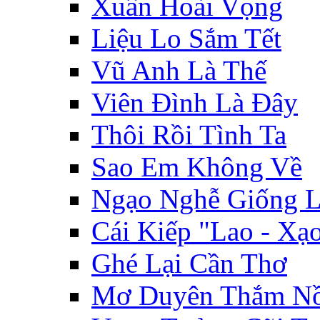
Xuân Hoài Vọng
Liệu Lo Sắm Tết
Vũ Anh Là Thế
Viên Đình Là Đây
Thôi Rồi Tình Ta
Sao Em Không Về
Ngạo Nghễ Giống 
Cái Kiếp "Lao - Xạ
Ghé Lại Cần Thơ
Mơ Duyên Thắm N