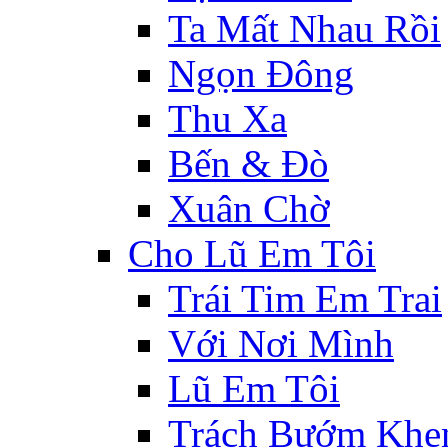
Ta Mất Nhau Rồi
Ngọn Đông
Thu Xa
Bến & Đò
Xuân Chờ
Cho Lũ Em Tôi
Trái Tim Em Trai
Với Nơi Mình
Lũ Em Tôi
Trách Bướm Khe