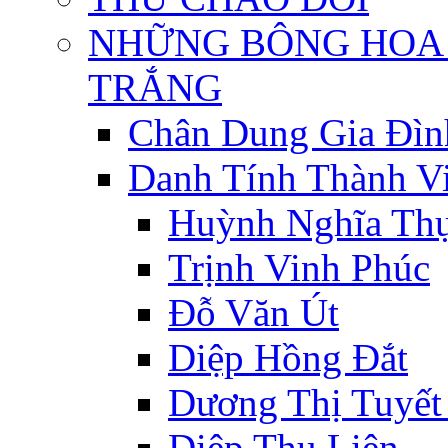
NHỮNG BÔNG HOA
TRẮNG
Chân Dung Gia Đìn
Danh Tính Thành V
Huỳnh Nghĩa Th
Trịnh Vinh Phúc
Đỗ Văn Út
Diệp Hồng Đắt
Dương Thị Tuyết
Diệp Thu Liên