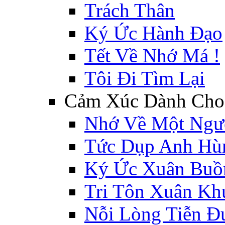
Trách Thân
Ký Ức Hành Đạo
Tết Về Nhớ Má !
Tôi Đi Tìm Lại
Cảm Xúc Dành Cho 
Nhớ Về Một Ngư
Tức Dụp Anh Hù
Ký Ức Xuân Buồ
Tri Tôn Xuân Kh
Nỗi Lòng Tiễn Đư