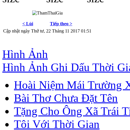
< Lùi
Tiếp theo >
Cập nhật ngày Thứ tư, 22 Tháng 11 2017 01:51
Hình Ảnh
Hình Ảnh Ghi Dấu Thời Gi
Hoài Niệm Mái Trường 
Bài Thơ Chưa Đặt Tên
Tặng Cho Ông Xã Trái Tim
Tôi Với Thời Gian