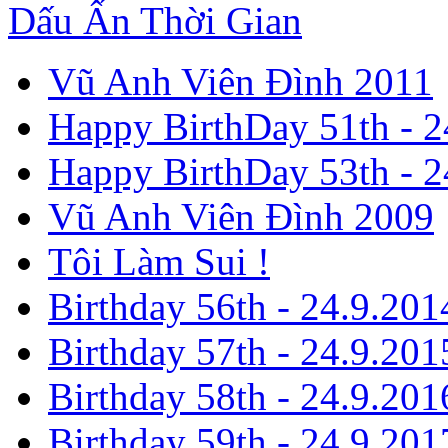
Dấu Ấn Thời Gian
Vũ Anh Viên Đình 2011
Happy BirthDay 51th - 2
Happy BirthDay 53th - 2
Vũ Anh Viên Đình 2009
Tôi Làm Sui !
Birthday 56th - 24.9.201
Birthday 57th - 24.9.201
Birthday 58th - 24.9.201
Birthday 59th - 24.9.201