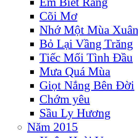
Em Biết Rằng
Cõi Mơ
Nhớ Một Mùa Xuâ
Bỏ Lại Vầng Trăng
Tiếc Mối Tình Đầu
Mưa Quá Mùa
Giọt Nắng Bên Đời
Chớm yêu
Sầu Ly Hương
Năm 2015