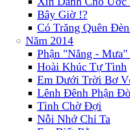
Xin Dành Cho Ước
Bây Giờ !?
Có Trăng Quên Đèn
Năm 2014
Phận "Nắng - Mưa" 
Hoài Khúc Tự Tình
Em Dưới Trời Bơ V
Lênh Đênh Phận Đờ
Tình Chờ Đợi
Nỗi Nhớ Chỉ Ta