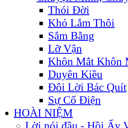
Thói Đời
Khó Lắm Thôi
Sắm Bằng
Lỡ Vận
Khôn Mắt Khôn
Duyên Kiều
Đôi Lời Bác Quít
Sự Cố Điện
HOÀI NIỆM
Lời nói đầu - Hồi Ấy 